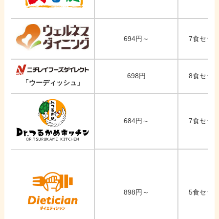
694円～
7食セット
698円
8食セット
「ウーディッシュ」
684円～
7食セット
898円～
5食セット