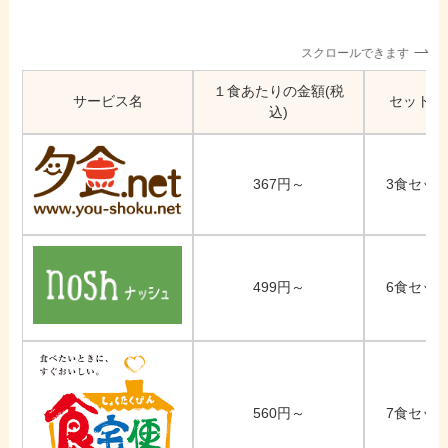
スクロールできます
１食あたりの金額(税
サービス名
セットの
込)
367円～
3食セット
499円～
6食セット
560円～
7食セット