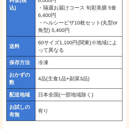
料金(税
6,000円
込)
・隔週お届けコース 旬彩美膳 5食
6,400円
・ヘルシーピザ10枚セット(丸型or
角型) 5,400円
60サイズ1,100円(関東)※地域によ
送料
って異なる
保存方法
冷凍
おかずの
4品(主食1品+副菜3品)
数
配送地域
日本全国(一部地域除く)
お試しの
有り
有無